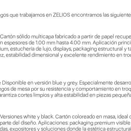
logos que trabajamos en ZELIOS encontramos las siguient
artón sólido multicapa fabricado a partir de papel recup
n espesores de 1.00 mm hasta 4.00 mm. Aplicación princip
ium, estuchería de lujo, displays, packaging estructural y t
ez, estabilidad dimensional y excelente rendimiento en tr
Disponible en versión blue y grey. Especialmente desarro
uegos de mesa por su resistencia y comportamiento en tro
arantiza cortes limpios y alta estabilidad en piezas pequeñ
ersiones white y black. Cartón coloreado en masa, ideal 
parte del diseño. Aplicaciones: packaging premium visible s
idas, expositores y soluciones donde la estética estructura