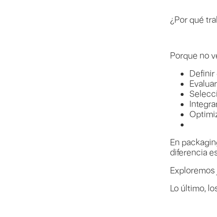
¿Por qué tr
Porque no v
Definir
Evalua
Selecc
Integra
Optimi
En packaging
diferencia es
Exploremos j
Lo último, lo