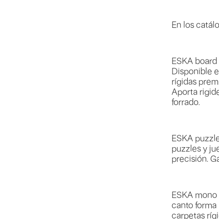
En los catá
ESKA board C
Disponible e
rígidas prem
Aporta rigid
forrado.
ESKA puzzle 
puzzles y j
precisión. G
ESKA mono V
canto forma 
carpetas ríg