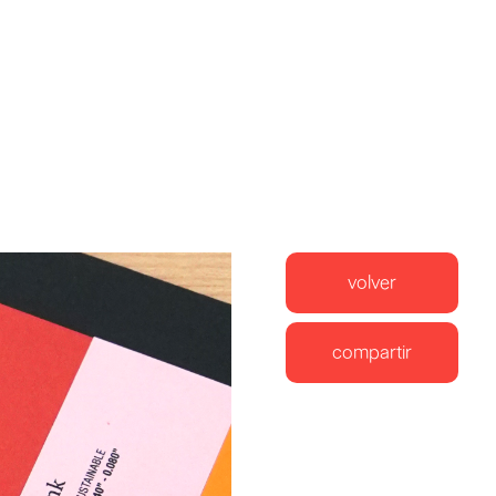
volver
compartir