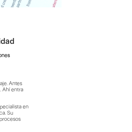
idad
iones
aje. Antes
. Ahí entra
ecialista en
ca. Su
 procesos