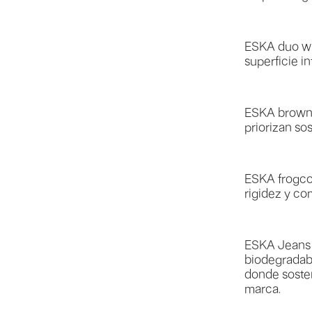
ESKA duo wh
superficie i
ESKA brown 
priorizan sos
ESKA frogco
rigidez y c
ESKA Jeans 
biodegradabl
donde sosten
marca.