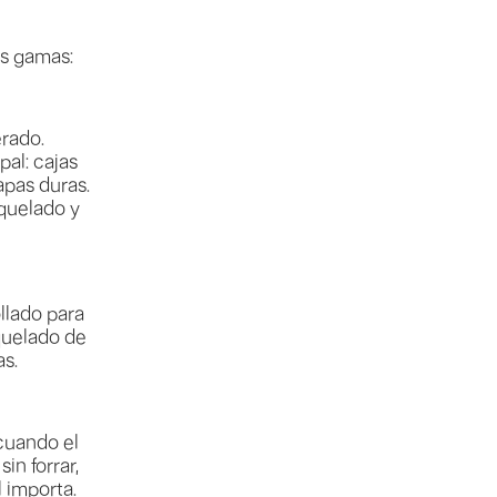
es gamas:
erado.
al: cajas
apas duras.
oquelado y
llado para
quelado de
as.
cuando el
in forrar,
l importa.