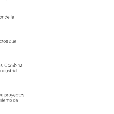
onde la
ctos que
as. Combina
dustrial.
iva proyectos
amiento de