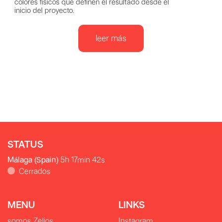
colores físicos que definen el resultado desde el
inicio del proyecto.
leer más
STATUS
Málaga (Spain)
5h 17min 43s
Cerrados
MENU
LINKS
somos Zelios
Instagram