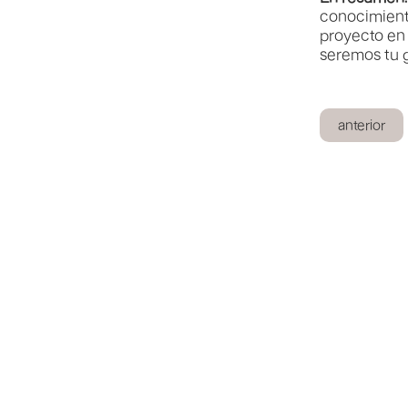
conocimient
proyecto en
seremos tu g
anterior