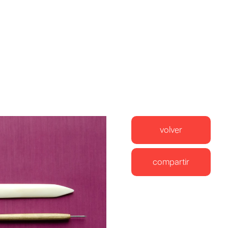
volver
compartir