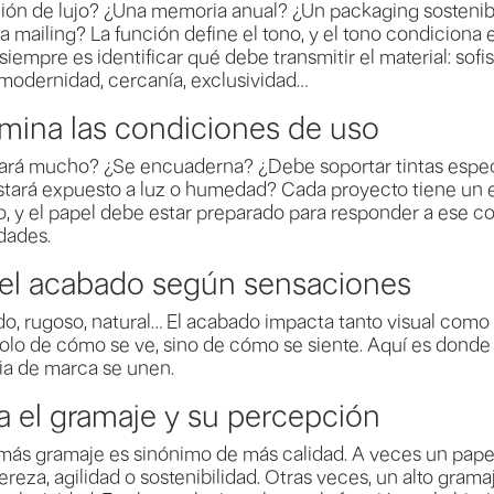
ción de lujo? ¿Una memoria anual? ¿Un packaging sosteni
a mailing? La función define el tono, y el tono condiciona e
iempre es identificar qué debe transmitir el material: sofis
 modernidad, cercanía, exclusividad…
rmina las condiciones de uso
ará mucho? ¿Se encuaderna? ¿Debe soportar tintas espec
Estará expuesto a luz o humedad? Cada proyecto tiene un 
, y el papel debe estar preparado para responder a ese co
dades.
e el acabado según sensaciones
do, rugoso, natural… El acabado impacta tanto visual como 
solo de cómo se ve, sino de cómo se siente. Aquí es donde 
ia de marca se unen.
úa el gramaje y su percepción
más gramaje es sinónimo de más calidad. A veces un papel
gereza, agilidad o sostenibilidad. Otras veces, un alto gram