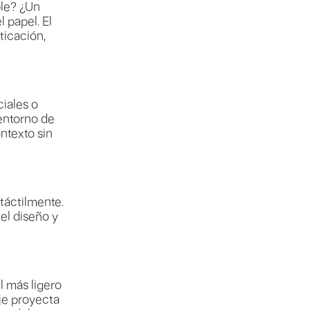
ble? ¿Un
l papel. El
ticación,
iales o
entorno de
ntexto sin
táctilmente.
el diseño y
 más ligero
aje proyecta