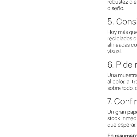
robustez o ex
diseño.
5. Consi
Hoy más que 
reciclados 
alineadas co
visual.
6. Pide
Una muestra 
al color, al
sobre todo, 
7. Confi
Un gran pape
stock inmedi
que esperar.
En resumen: