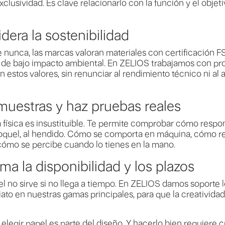
clusividad. Es clave relacionarlo con la función y el objeti
dera la sostenibilidad
nunca, las marcas valoran materiales con certificación F
o de bajo impacto ambiental. En ZELIOS trabajamos con pr
n estos valores, sin renunciar al rendimiento técnico ni al
 muestras y haz pruebas reales
física es insustituible. Te permite comprobar cómo respo
 troquel, al hendido. Cómo se comporta en máquina, cómo refl
cómo se percibe cuando lo tienes en la mano.
rma la disponibilidad y los plazos
l no sirve si no llega a tiempo. En ZELIOS damos soporte l
ato en nuestras gamas principales, para que la creativida
elegir papel es parte del diseño. Y hacerlo bien requiere cr