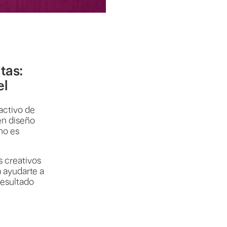
tas:
el
activo de
en diseño
 no es
 creativos
a ayudarte a
resultado