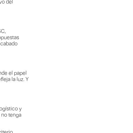
vo del
SC,
opuestas
 acabado
nde el papel
eja la luz. Y
ogístico y
d no tenga
iterio,