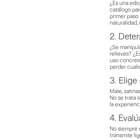
¿Es una edi
catálogo par
primer paso s
naturalidad,
2. Dete
¿Se manipul
relieves? ¿
uso concreto
perder cuali
3. Elig
Mate, satina
No se trata 
la experienc
4. Eval
No siempre 
transmite li