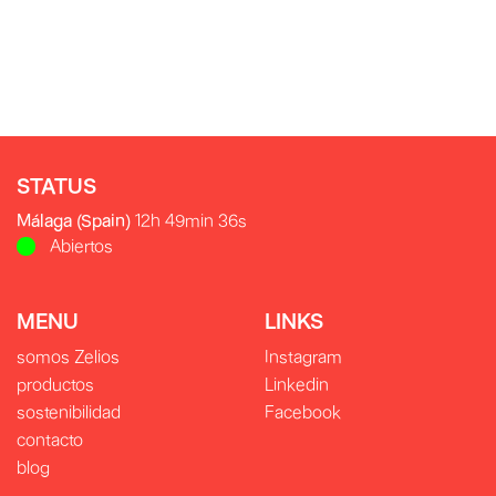
STATUS
Málaga (Spain)
12h 49min 38s
Abiertos
MENU
LINKS
somos Zelios
Instagram
productos
Linkedin
sostenibilidad
Facebook
contacto
blog