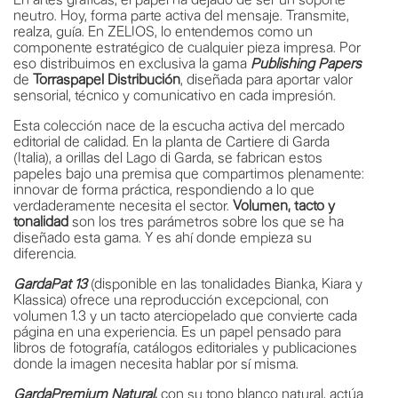
neutro. Hoy, forma parte activa del mensaje. Transmite,
realza, guía. En ZELIOS, lo entendemos como un
componente estratégico de cualquier pieza impresa. Por
eso distribuimos en exclusiva la gama
Publishing Papers
de
Torraspapel Distribución
, diseñada para aportar valor
sensorial, técnico y comunicativo en cada impresión.
Esta colección nace de la escucha activa del mercado
editorial de calidad. En la planta de Cartiere di Garda
(Italia), a orillas del Lago di Garda, se fabrican estos
papeles bajo una premisa que compartimos plenamente:
innovar de forma práctica, respondiendo a lo que
verdaderamente necesita el sector.
Volumen, tacto y
tonalidad
son los tres parámetros sobre los que se ha
diseñado esta gama. Y es ahí donde empieza su
diferencia.
GardaPat 13
(disponible en las tonalidades Bianka, Kiara y
Klassica) ofrece una reproducción excepcional, con
volumen 1.3 y un tacto aterciopelado que convierte cada
página en una experiencia. Es un papel pensado para
libros de fotografía, catálogos editoriales y publicaciones
donde la imagen necesita hablar por sí misma.
GardaPremium Natural
,
con su tono blanco natural, actúa