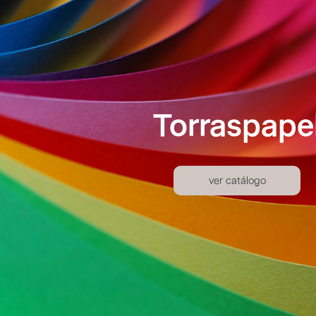
Torraspape
ver catálogo