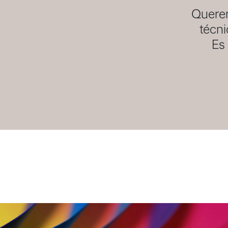
Querem
técni
Es 