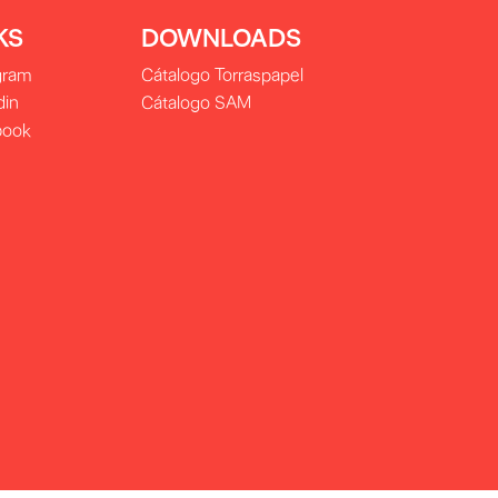
KS
DOWNLOADS
gram
Cátalogo Torraspapel
din
Cátalogo SAM
book