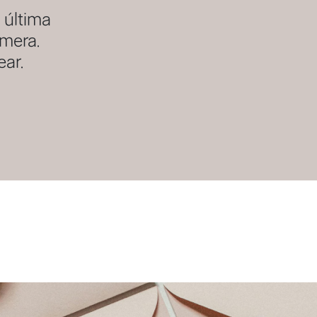
 última
imera.
ear.